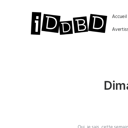
Accueil
Avertis
Dim
Oui, je sais, cette sema