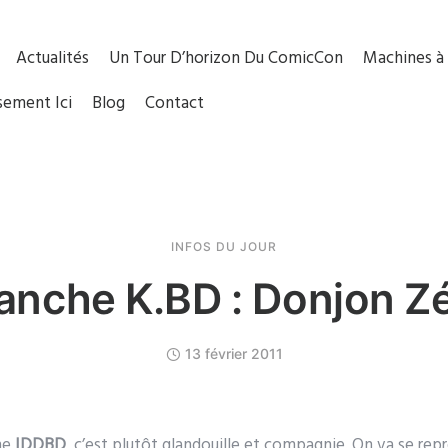
Actualités
Un Tour D’horizon Du ComicCon
Machines à 
sement Ici
Blog
Contact
INFOS DU JOUR
anche K.BD : Donjon Zé
13 février 2011
ine
IDDBD
, c’est plutôt glandouille et compagnie. On va se rep