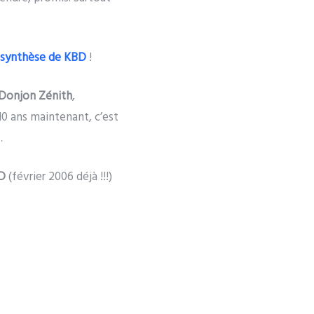
 synthèse de KBD
!
Donjon Zénith
,
 10 ans maintenant, c’est
…
BD
(février 2006 déjà !!!)