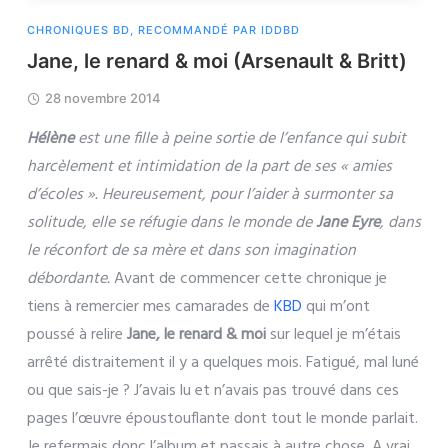
CHRONIQUES BD
,
RECOMMANDÉ PAR IDDBD
Jane, le renard & moi (Arsenault & Britt)
28 novembre 2014
Hélène
est une fille à peine sortie de l’enfance qui subit
harcèlement et intimidation de la part de ses « amies
d’écoles ». Heureusement, pour l’aider à surmonter sa
solitude, elle se réfugie dans le monde de
Jane Eyre
, dans
le réconfort de sa mère et dans son imagination
débordante.
Avant de commencer cette chronique je
tiens à remercier mes camarades de
KBD
qui m’ont
poussé à relire
Jane, le renard & moi
sur lequel je m’étais
arrêté distraitement il y a quelques mois. Fatigué, mal luné
ou que sais-je ? J’avais lu et n’avais pas trouvé dans ces
pages l’œuvre époustouflante dont tout le monde parlait.
Je refermais donc l’album et passais à autre chose. A vrai