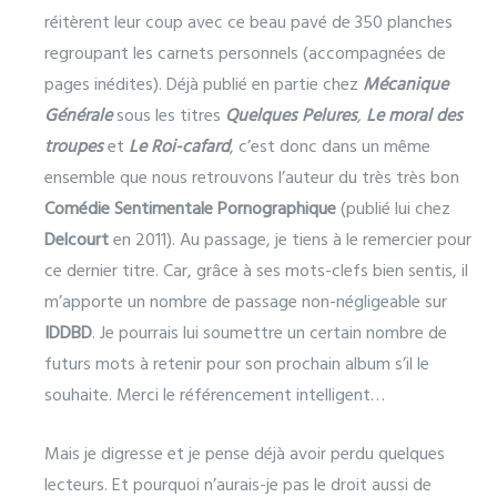
réitèrent leur coup avec ce beau pavé de 350 planches
regroupant les carnets personnels (accompagnées de
pages inédites). Déjà publié en partie chez
Mécanique
Générale
sous les titres
Quelques Pelures
,
Le moral des
troupes
et
Le Roi-cafard
, c’est donc dans un même
ensemble que nous retrouvons l’auteur du très très bon
Comédie Sentimentale Pornographique
(publié lui chez
Delcourt
en 2011). Au passage, je tiens à le remercier pour
ce dernier titre. Car, grâce à ses mots-clefs bien sentis, il
m’apporte un nombre de passage non-négligeable sur
IDDBD
. Je pourrais lui soumettre un certain nombre de
futurs mots à retenir pour son prochain album s’il le
souhaite. Merci le référencement intelligent…
Mais je digresse et je pense déjà avoir perdu quelques
lecteurs. Et pourquoi n’aurais-je pas le droit aussi de