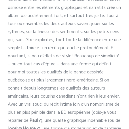
osmose entre les éléments graphiques et narratifs crée un
album particulièrement fort, et surtout très juste. Tour à
tour ou ensemble, les deux auteurs savent jouer sur les
rythmes, sur la finesse des sentiments, sur les petits riens
qui, sans être explicites, font toute la différence entre une
simple histoire et un récit qui touche profondément. Et
pourtant, si peu d’effets de style ! Beaucoup de simplicité
– ou en tout cas d’épure – dans une forme qui définit
pour moi toutes les qualités de la bande dessinée
québécoise et plus largement nord-américaine. Si on
connait depuis longtemps les qualités des auteurs
américains, leurs cousins canadiens n’ont rien à leur envier.
Avec un vrai souci du récit intime loin d’un nombrilisme de
plus en plus pénible dans la BD européenne (dois-je vous
reparler de
Paul
?), une qualité graphique indéniable (ou de
Jocelyn Houde
?), une forme d’autodérision et de fantaisie