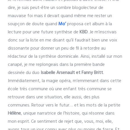
dire, je suis peut-être un sombre blogolecteur de
mauvaise foi mais il devait quand même me rester un
soupçon de doute quand
Mo’
proposa cet album à la
lecture pour une future synthèse de
KBD
. Je m’inscrivais
donc sur la liste en me disant qu’il faudrait bien une voix
dissonante pour donner un peu de fil à retordre au
rédacteur de la synthèse dominicale. Ainsi, installé sur mon
canapé, je me replongeais dans la première bande
dessinée du duo
Isabelle Arsenault et Fanny Britt
.
Immédiatement, la magie opéra, m’emmenant dans cette
école très commune où une enfant très commune se
retrouve dans une situation, elle aussi, des plus
communes. Retour vers le futur… et les mots de la petite
Hélène
, unique narratrice de l’histoire, qui résonne dans
mon esprit. Ce sentiment de rejet que, vous, moi, elle,
avons tous un jour connu avec plus ou moins de force. Et