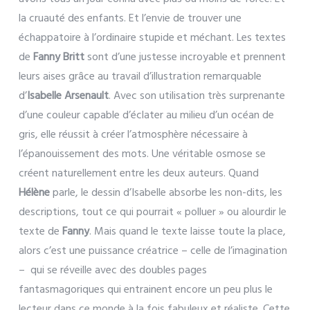
la cruauté des enfants. Et l’envie de trouver une
échappatoire à l’ordinaire stupide et méchant. Les textes
de
Fanny Britt
sont d’une justesse incroyable et prennent
leurs aises grâce au travail d’illustration remarquable
d’
Isabelle Arsenault
. Avec son utilisation très surprenante
d’une couleur capable d’éclater au milieu d’un océan de
gris, elle réussit à créer l’atmosphère nécessaire à
l’épanouissement des mots. Une véritable osmose se
créent naturellement entre les deux auteurs. Quand
Hélène
parle, le dessin d’Isabelle absorbe les non-dits, les
descriptions, tout ce qui pourrait « polluer » ou alourdir le
texte de
Fanny
. Mais quand le texte laisse toute la place,
alors c’est une puissance créatrice – celle de l’imagination
– qui se réveille avec des doubles pages
fantasmagoriques qui entrainent encore un peu plus le
lecteur dans ce monde à la fois fabuleux et réaliste. Cette