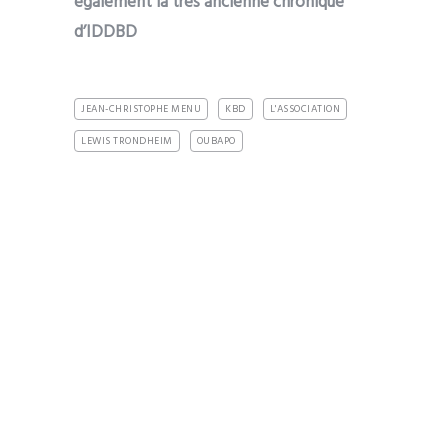
également la très ancienne chronique
d’IDDBD
JEAN-CHRISTOPHE MENU
KBD
L'ASSOCIATION
LEWIS TRONDHEIM
OUBAPO