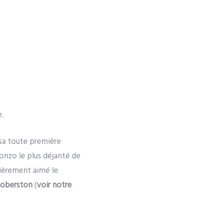
.
sa toute première
gonzo le plus déjanté de
lièrement aimé le
Roberston
(
voir notre