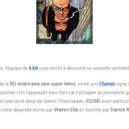
, l’équipe de
k.bd
vous invite à découvrir sa nouvelle synthèse
de la
BD américaine sans super-héros
, notre ami
Champi
signe 
olitan ! On l’applaudit bien fort car s’attaquer au journaliste 
lait une sacré dose de talent ! Pour rappel,
IDDBD
avait particu
 série déjantée écrite par
Warren Ellis
et illustrée par
Darrick 