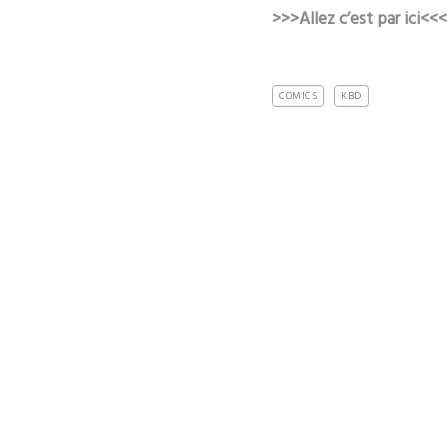
>>>Allez c’est par ici<<<
COMICS
KBD